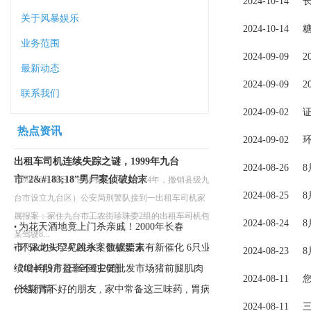
2024-10-14
长
关于风暴娱乐
2024-10-14
业务范围
2024-09-09
最新动态
2024-09-09
联系我们
2024-09-02
热点资讯
2024-09-02
出租车司机连续失踪之谜，1999年九台
2024-08-26
8
市“2&#183;18”男尸案侦破始末
1999年2月18日，吉林省九台市（2014年，撤销县级九
2024-08-25
8
台市设立九台区）公安局刑警队接到一出租车司机家
属报案：家住九台市工农街珍珠委2组的出租车司机包
2024-08-24
8
为花天酒地竟上门杀亲戚！2000年长春
•
某驾驶8...
市“5&#183;24”凶杀案侦破始末
环保龙头罕见跳水！数据要素有新催化 6只业
•
2024-08-23
8
绩增长股市盈率不到20倍
2024年9月1日全国主要批发市场猪前腿肌肉
•
2024-08-11
价格行情
长期胃不好的朋友 , 家中常备这三味药 , 胃病
•
2024-08-11
好得快